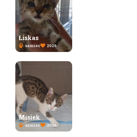
Łiskas
samiec
2026
Misiek
samiec
2026