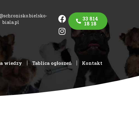
@schronisko.bielsko-
33 814
biala.pl
18 18
fa wiedzy
Tablica ogłoszeń
Kontakt