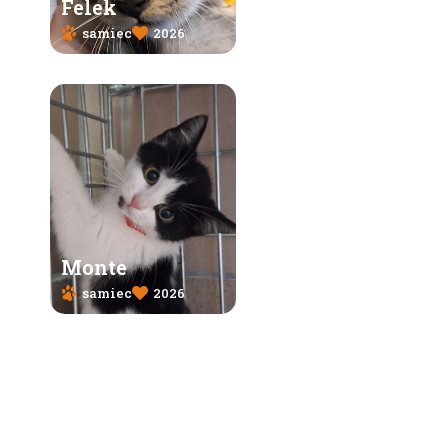
Felek
samiec
2026
Monte
samiec
2026