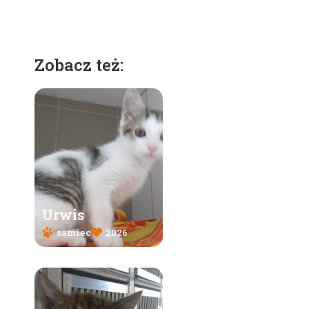
Zobacz też:
Urwis
samiec
2026