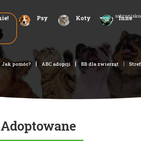
schronisko
Psy
Koty
Inne
ie!
Jak pomóc?
ABC adopcji
BB dla zwierząt
Stre
Adoptowane